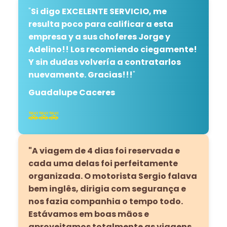
"
Si digo EXCELENTE SERVICIO, me
resulta poco para calificar a esta
empresa y a sus choferes Jorge y
Adelino!! Los recomiendo ciegamente!
Y sin dudas volvería a contratarlos
nuevamente. Gracias!!!
"
Guadalupe Caceres
🚕🚕🚕
"A viagem de 4 dias foi reservada e
cada uma delas foi perfeitamente
organizada. O motorista Sergio falava
bem inglês, dirigia com segurança e
nos fazia companhia o tempo todo.
Estávamos em boas mãos e
aproveitamos totalmente as viagens.