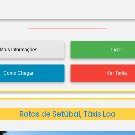
Mais Informações
Ligar
Como Chegar
Ver Tarifa
Rotas de Setúbal, Táxis Lda