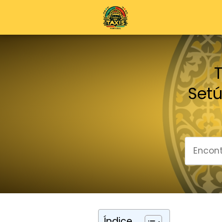
Setú
Índice