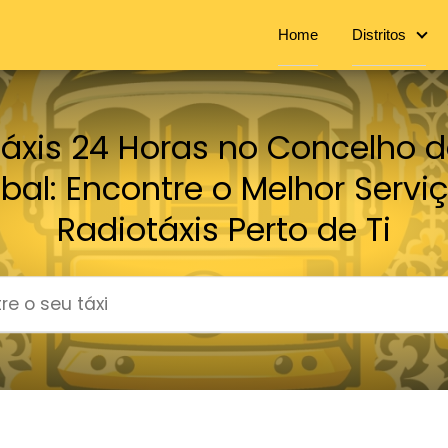
Home
Distritos
Táxis 24 Horas no Concelho d
bal: Encontre o Melhor Servi
Radiotáxis Perto de Ti